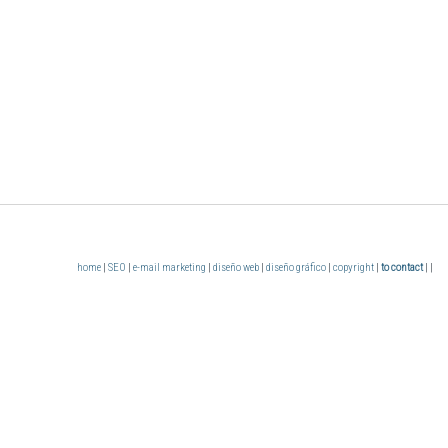
home
|
SEO
|
e-mail marketing
|
diseño web
|
diseño gráfico
|
copyright
|
to contact
| |