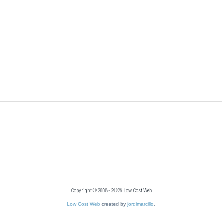
Copyright © 2008 - 2©26 Low Cost Web
Low Cost Web
created by
jordimarcillo
.